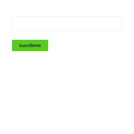
Enterate de promociones, tips, articulos, rutinas, retos y
nuevos productos
Suscribirme